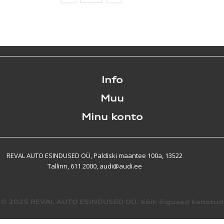
Info
Muu
Minu konto
REVAL AUTO ESINDUSED OÜ, Paldiski maantee 100a, 13522
Tallinn, 611 2000, audi@audi.ee
© 2025 REVAL AUTO ESINDUSED OÜ. kõik õigused kaitstud