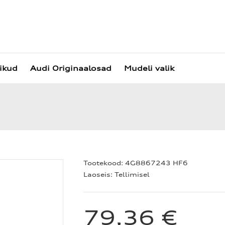
vikud
Audi Originaalosad
Mudeli valik
Tootekood:
4G8867243 HF6
Laoseis:
Tellimisel
79,36 €