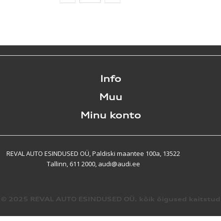
Info
Muu
Minu konto
REVAL AUTO ESINDUSED OÜ, Paldiski maantee 100a, 13522
Tallinn, 611 2000, audi@audi.ee
© 2025 REVAL AUTO ESINDUSED OÜ. kõik õigused kaitstud