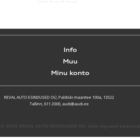
Info
Muu
Minu konto
REVAL AUTO ESINDUSED OÜ, Paldiski maantee 100a, 13522
Tallinn, 611 2000, audi@audi.ee
© 2025 REVAL AUTO ESINDUSED OÜ. kõik õigused kaitstud