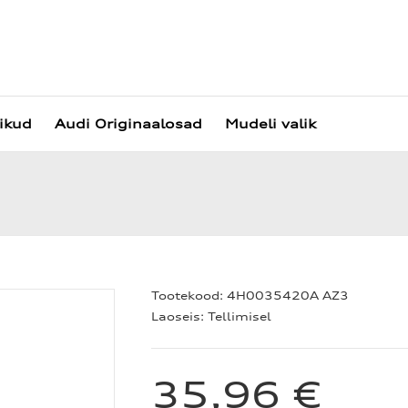
vikud
Audi Originaalosad
Mudeli valik
Tootekood:
4H0035420A AZ3
Laoseis:
Tellimisel
35,96 €