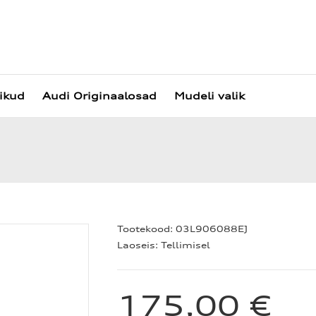
vikud
Audi Originaalosad
Mudeli valik
Tootekood:
03L906088EJ
Laoseis:
Tellimisel
175,00 €