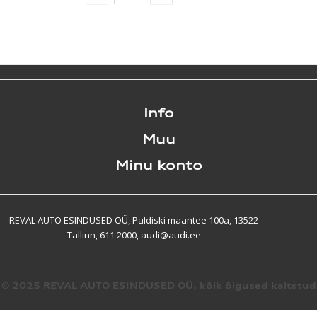
Info
Muu
Minu konto
REVAL AUTO ESINDUSED OÜ, Paldiski maantee 100a, 13522
Tallinn, 611 2000, audi@audi.ee
© 2025 REVAL AUTO ESINDUSED OÜ. kõik õigused kaitstud