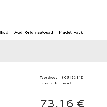
vikud
Audi Originaalosad
Mudeli valik
Tootekood:
4K0615311D
Laoseis:
Tellimisel
73,16 €