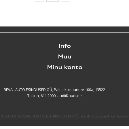
Info
Muu
Minu konto
REVAL AUTO ESINDUSED OÜ, Paldiski maantee 100a, 13522
Tallinn, 611 2000, audi@audi.ee
© 2025 REVAL AUTO ESINDUSED OÜ. kõik õigused kaitstud