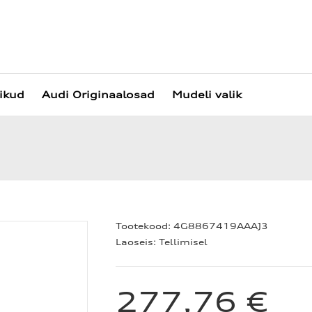
vikud
Audi Originaalosad
Mudeli valik
Tootekood:
4G8867419AAAJ3
Laoseis:
Tellimisel
277,76 €