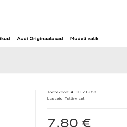
vikud
Audi Originaalosad
Mudeli valik
Tootekood:
4H0121268
Laoseis:
Tellimisel
7,80 €