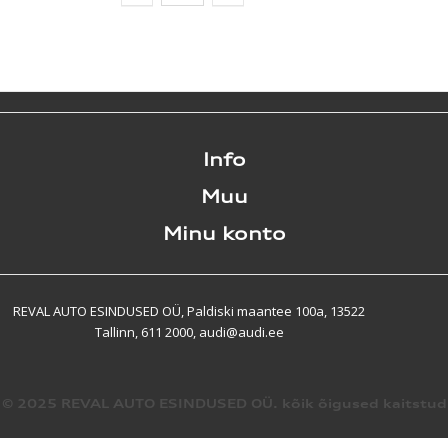
Info
Muu
Minu konto
REVAL AUTO ESINDUSED OÜ, Paldiski maantee 100a, 13522
Tallinn, 611 2000, audi@audi.ee
© 2025 REVAL AUTO ESINDUSED OÜ. kõik õigused kaitstud