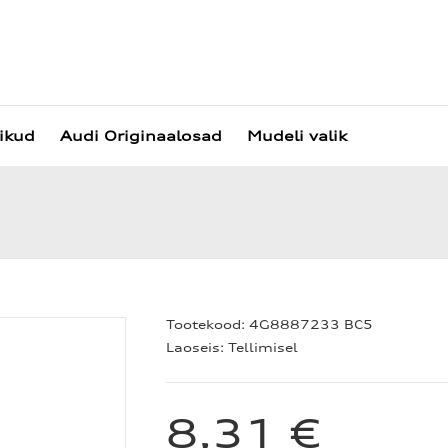
vikud
Audi Originaalosad
Mudeli valik
Tootekood:
4G8887233 BC5
Laoseis:
Tellimisel
8,31 €