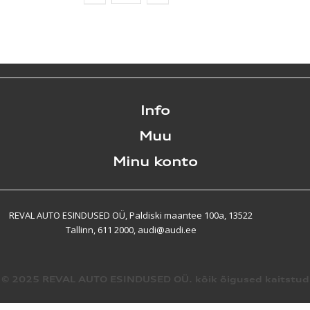
Info
Muu
Minu konto
REVAL AUTO ESINDUSED OÜ, Paldiski maantee 100a, 13522
Tallinn, 611 2000, audi@audi.ee
© 2025 REVAL AUTO ESINDUSED OÜ. kõik õigused kaitstud