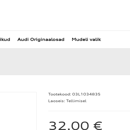
vikud
Audi Originaalosad
Mudeli valik
Tootekood:
03L103483S
Laoseis:
Tellimisel
32,00 €