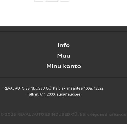
Info
Muu
Minu konto
REVAL AUTO ESINDUSED OÜ, Paldiski maantee 100a, 13522
Tallinn, 611 2000, audi@audi.ee
© 2025 REVAL AUTO ESINDUSED OÜ. kõik õigused kaitstud